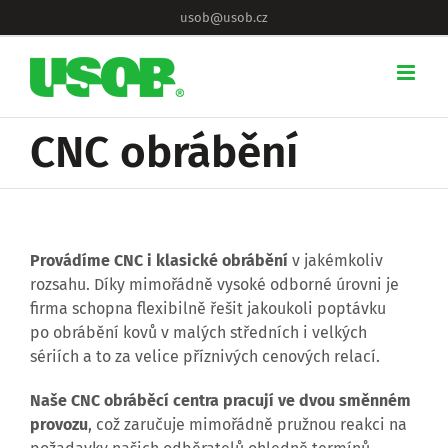
Skip
usob@usob.cz
to
content
CNC obrábění
Provádíme CNC i klasické obrábění
v jakémkoliv
rozsahu. Díky mimořádně vysoké odborné úrovni je
firma schopna flexibilně řešit jakoukoli poptávku
po obrábění kovů v malých středních i velkých
sériích a to za velice příznivých cenových relací.
Naše CNC obráběcí centra pracují ve dvou směnném
provozu
, což zaručuje mimořádně pružnou reakci na