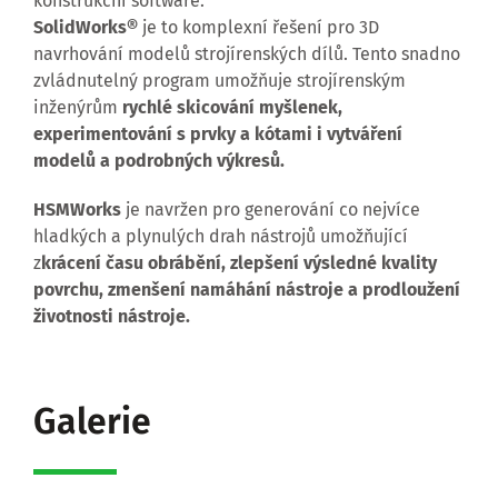
konstrukční software:
SolidWorks®
je to komplexní řešení pro 3D
navrhování modelů strojírenských dílů. Tento snadno
zvládnutelný program umožňuje strojírenským
inženýrům
rychlé skicování myšlenek,
experimentování s prvky a kótami i vytváření
modelů a podrobných výkresů.
HSMWorks
je navržen pro generování co nejvíce
hladkých a plynulých drah nástrojů umožňující
z
krácení času obrábění, zlepšení výsledné kvality
povrchu,
zmenšení namáhání nástroje a prodloužení
životnosti nástroje.
Galerie