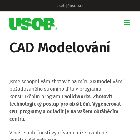
Skip
usob@usob.cz
to
content
CAD Modelování
Jsme schopni Vám zhotovit na míru
3D model
vámi
požadovaného strojního dílu v programu
konstrukčním programu
SolidWorks
.
Zhotovit
technologický postup pro obrábění. Vygenerovat
CNC programy a odladit je na vašem obráběcím
centru
.
V naši společnosti využíváme níže uvedené